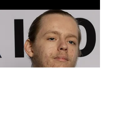
Maxime BINAND
Métreur